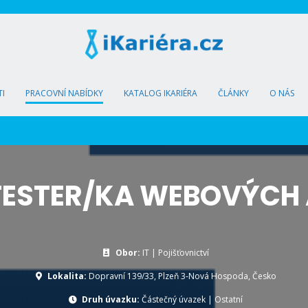
I
PRACOVNÍ NABÍDKY
KATALOG IKARIÉRA
ČLÁNKY
O NÁS
TESTER/KA WEBOVÝCH 
Obor:
IT | Pojišťovnictví
Lokalita:
Dopravní 139/33, Plzeň 3-Nová Hospoda, Česko
Druh úvazku:
Částečný úvazek
|
Ostatní