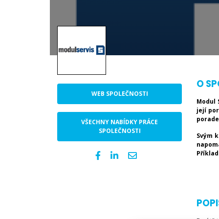
O SP
WEB SPOLEČNOSTI
Modul S
její po
porade
VŠECHNY NABÍDKY PRÁCE
SPOLEČNOSTI
Svým k
napomá
Příklad
POPI