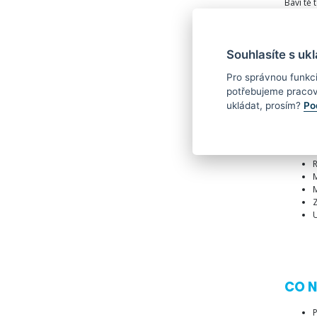
Baví tě
udržet k
Jsi stud
Souhlasíte s uk
Pro správnou funkc
potřebujeme pracov
ukládat, prosím?
Po
CO 
R
M
M
Z
U
CO N
P