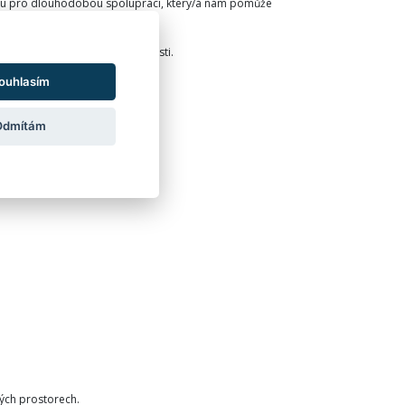
rku pro dlouhodobou spolupráci, který/á nám pomůže
 oblasti a získat další zkušenosti.
ouhlasím
Odmítám
ých prostorech.