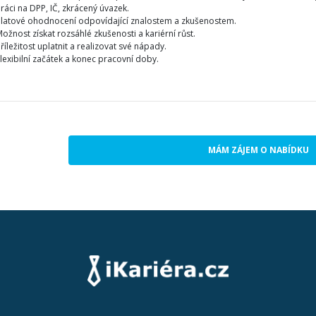
ráci na DPP, IČ, zkrácený úvazek.
Platové ohodnocení odpovídající znalostem a zkušenostem.
ožnost získat rozsáhlé zkušenosti a kariérní růst.
říležitost uplatnit a realizovat své nápady.
lexibilní začátek a konec pracovní doby.
MÁM ZÁJEM O NABÍDKU