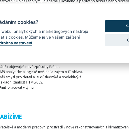
 testování? Do našeho týmu hledáme šikovného a pečlivého testera nebo teste
valitu našich výstupů.
ent, absolvent nebo již máš praxi? U nás budeš mít příležitost proniknout do nové
ládáním cookies?
S
i webu, analytických a marketingových nástrojů
at s cookies. Můžeme je ve vašem zařízení
drobná nastavení
HLEDÁME
ád/a objevuješ nové způsoby řešení.
áš analytické a logické myšlení a zájem o IT oblast.
áš smysl pro detail a jsi důsledný/á a spolehlivý/á.
ákladní znalost HTML/CSS.
míš pracovat v týmu.
ABÍZÍME
řátelské a moderní pracovní prostředí v nově rekonstruovaných a klimatizovan