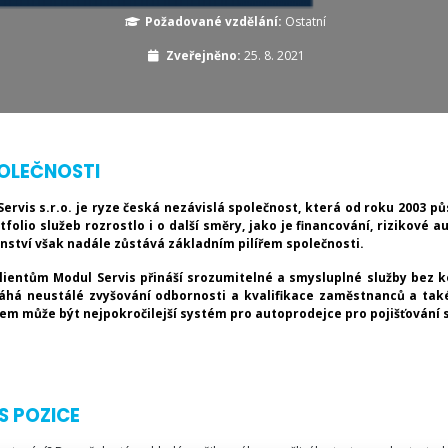
Požadované vzdělání:
Ostatní
Zveřejněno:
25. 8. 2021
OLEČNOSTI
ervis s.r.o. je ryze česká nezávislá společnost, která od roku 2003 
rtfolio služeb rozrostlo i o další směry, jako je financování, rizikové a
nství však nadále zůstává základním pilířem společnosti.
lientům Modul Servis přináší srozumitelné a smysluplné služby bez ko
há neustálé zvyšování odbornosti a kvalifikace zaměstnanců a také
em může být nejpokročilejší systém pro autoprodejce pro pojišťování 
S POZICE