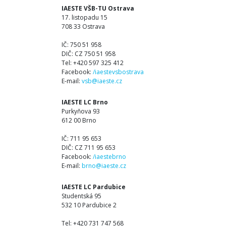
IAESTE VŠB-TU Ostrava
17. listopadu 15
708 33 Ostrava
IČ: 750 51 958
DIČ: CZ 750 51 958
Tel: +420 597 325 412
Facebook:
/iaestevsbostrava
E-mail:
vsb@iaeste.cz
IAESTE LC Brno
Purkyňova 93
612 00 Brno
IČ: 711 95 653
DIČ: CZ 711 95 653
Facebook:
/iaestebrno
E-mail:
brno@iaeste.cz
IAESTE LC Pardubice
Studentská 95
532 10 Pardubice 2
Tel: +420 731 747 568