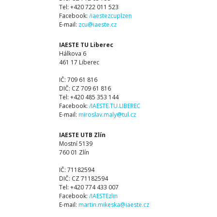
Tel: +420 722 011 523
Facebook:
/iaestezcuplzen
E-mail:
zcu@iaeste.cz
IAESTE TU Liberec
Hálkova 6
461 17 Liberec
IČ: 709 61 816
DIČ: CZ 709 61 816
Tel: +420 485 353 144
Facebook:
/IAESTE.TU.LIBEREC
E-mail:
miroslav.maly@tul.cz
IAESTE UTB Zlín
Mostní 5139
760 01 Zlín
IČ: 71182594
DIČ: CZ 71182594
Tel: +420 774 433 007
Facebook:
/IAESTEzlin
E-mail:
martin.mikeska@iaeste.cz