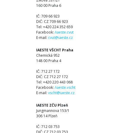
Zikova 537/21
160 00 Praha 6
IČ: 709 66 923
DIČ: CZ 709 66 923
Tel: +420 224 352 659
Facebook:
/iaeste.cvut
E-mail:
cvut@iaeste.cz
IAESTE VŠCHT Praha
Chemická 952
148 00 Praha 4
IČ: 712 27 172
DIČ: CZ 712 27 172
Tel: +420 220 443 068
Facebook:
/iaeste.vscht
E-mail:
vscht@iaeste.cz
IAESTE ZČU Plzeň
Jungmannova 153/1
306 14 Plzeň
IČ: 712 03 753
DIČ: CZ 712 03 753