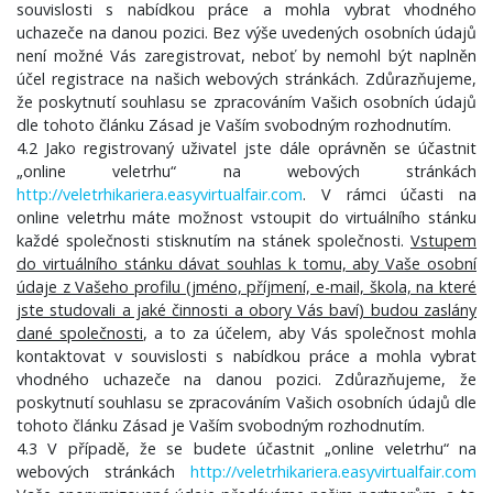
souvislosti s nabídkou práce a mohla vybrat vhodného
uchazeče na danou pozici. Bez výše uvedených osobních údajů
není možné Vás zaregistrovat, neboť by nemohl být naplněn
účel registrace na našich webových stránkách. Zdůrazňujeme,
že poskytnutí souhlasu se zpracováním Vašich osobních údajů
dle tohoto článku Zásad je Vaším svobodným rozhodnutím.
4.2 Jako registrovaný uživatel jste dále oprávněn se účastnit
„online veletrhu“ na webových stránkách
http://veletrhikariera.easyvirtualfair.com
. V rámci účasti na
online veletrhu máte možnost vstoupit do virtuálního stánku
každé společnosti stisknutím na stánek společnosti.
Vstupem
do virtuálního stánku dávat souhlas k tomu, aby Vaše osobní
údaje z Vašeho profilu (jméno, příjmení, e-mail, škola, na které
jste studovali a jaké činnosti a obory Vás baví) budou zaslány
dané společnosti
, a to za účelem, aby Vás společnost mohla
kontaktovat v souvislosti s nabídkou práce a mohla vybrat
vhodného uchazeče na danou pozici. Zdůrazňujeme, že
poskytnutí souhlasu se zpracováním Vašich osobních údajů dle
tohoto článku Zásad je Vaším svobodným rozhodnutím.
4.3 V případě, že se budete účastnit „online veletrhu“ na
webových stránkách
http://veletrhikariera.easyvirtual
fair.com