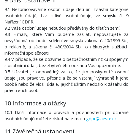
9 Další ustanovení
9.1 Nezpracováváme osobní údaje dětí ani zvláštní kategorie
osobních údajů, tzv. citlivé osobní údaje, ve smyslu čl. 9
Nařízení GDPR.
9.2 Vaše osobní údaje nebudou předávány do třetích zemí.
9.3 E-maily, které Vám budeme zasílat, nepovažujete za
nevyžádaná obchodní sdělení ve smyslu zákona č. 40/1995 Sb.,
o reklamě, a zákona č. 480/2004 Sb., o některých službách
informační společnosti.
9.4 V případě, že se dozvíme o bezpečnostním riziku spojeným
s osobními údaji, bez zbytečného odkladu Vás upozorníme.
9.5 Uživatel je odpovědný za to, že jím poskytnuté osobní
údaje jsou pravdivé, přesné a že se vztahují výhradně k jeho
osobě nebo že vložil údaje, jejichž užitím nedošlo k zásahu do
práv třetích osob.
10 Informace a otázky
10.1 Další informace o právech a povinnostech při ochraně
osobních údajů můžete získat na e-mailu
gdpr@iaeste.cz
11 Závěrečná ustanovení