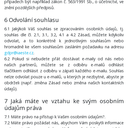
případech být například zákon č. 563/1991 Sb., o účetnictví, ve
znění pozdějších předpisů.
6 Odvolání souhlasu
6.1 Jakýkoli Váš souhlas se zpracováním osobních údajů, tj.
souhlas dle čl. 2.1, 3.1, 3.2, 4.1 a 4.2 Zásad, můžete kdykoliv
odvolat, a to konkrétně k jednotlivým souhlasům nebo
hromadně ke všem souhlasům zasláním požadavku na adresu
gdpr@iaeste.cz
.
6.2 Pokud si nebudete přát dostávat e-maily od nás nebo
našich partnerů, můžete se z odběru e-mailů odhlásit
tlačítkem odhlásit z odběru v zápatí každého e-mailu. Souhlas
nelze odvolat pouze u e-mailů, u kterých je nezbytné, abyste je
obdrželi (např. změna Zásad nebo změna našich kontaktních
údajů).
7 Jaká máte ve vztahu ke svým osobním
údajům práva
7.1 Máte právo na přístup k Vašim osobním údajům?.
7.2 Máte právo požádat nás, abychom Vám poskytli informace