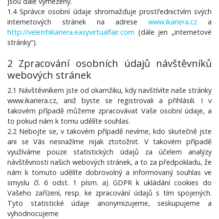
jsou dále vymezeny.
1.4 Správce osobní údaje shromažďuje prostřednictvím svých
internetových stránek na adrese
www.ikariera.cz
a
http://veletrhikariera.easyvirtualfair.com
(dále jen „internetové
stránky“).
2 Zpracování osobních údajů návštěvníků
webových stránek
2.1 Návštěvníkem jste od okamžiku, kdy navštívíte naše stránky
www.ikariera.cz, aniž byste se registrovali a přihlásili. I v
takovém případě můžeme zpracovávat Vaše osobní údaje, a
to pokud nám k tomu udělíte souhlas.
2.2 Nebojte se, v takovém případě nevíme, kdo skutečně jste
ani se Vás nesnažíme nijak ztotožnit. V takovém případě
využíváme pouze statistických údajů za účelem analýzy
návštěvnosti našich webových stránek, a to za předpokladu, že
nám k tomuto udělíte dobrovolný a informovaný souhlas ve
smyslu čl. 6 odst. 1 písm. a) GDPR k ukládání cookies do
Vašeho zařízení, resp. ke zpracování údajů s tím spojených.
Tyto statistické údaje anonymizujeme, seskupujeme a
vyhodnocujeme