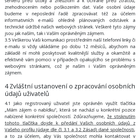
serverů před útoky a zneužitím a k ochraně před ztrátou,
znehodnocením nebo poškozením dat. Vaše osobní údaje
budeme v neposlední řadě zpracovávat též za účelem
informativních e-mailů ohledně plánovaných odstávek a
technické údržbě našich webových stránek. Veškeré tyto zájmy
jsou jak naším, tak i Vaším oprávněným zájmem.
3.5 Veškerou Vaši komunikaci prostředním naší telefonní linky či
e-mailu si vždy ukládáme po dobu 12 měsíců, abychom na
základě ní mohli poskytovat kvalitnější služby a okamžitě a
efektivně vám pomoci v případech opakujícího se problému s
webovými stránkami, což je naším i Vaším oprávněným
zájmem.
4 Zvláštní ustanovení o zpracování osobních
údajů uživatelů
4.1 Jako registrovaný uživatel jste oprávněn využít tlačítka
„Mám zájem o nabídku“, která se nachází u konkrétní pozice
nabízené konkrétní společností. Zdůrazňujeme,
že stisknutím
tohoto tlačítka dojde k předání Vašich osobních údajů z
Vašeho profilu (údaje dle čl. 3.1 a 3.2 Zásad) dané společnosti
,
a to za účelem, aby Vás společnost mohla kontaktovat v