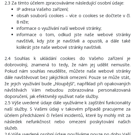
2.3 Za tímto účelem zpracováváme následující osobní údaje:
IP adresa Vašeho zařízení;
obsah souborů cookies – více o cookies se dočtete v čl.
8 níže;
informace o využívání naší webové stránky;
informace o tom, odkud jste naše webové stránky
navštívili, kdy jste je navštívili a opustili, a dále také
kolikrát jste naše webové stránky navštívili.
2.4 Souhlas k ukládání cookies do Vašeho zařízení je
dobrovolný, znamená to tedy, že nám jej udělit nemusíte.
Pokud nám souhlas neudělíte, můžete naše webové stránky
dále navštěvovat bez jakýchkoli omezení. Pouze se může stát,
že jejich využívání bude „hloupější“, například při opakovaných
návštěvách Vám nebudou zobrazována personalizovaná
doporučení, jak efektivněji využívat naše služby.
2.5 Výše uvedené údaje dále využíváme k zajištění funkcionality
naší služby. S Vašimi údaji v takovém případě pracujeme za
účelem předcházení či řešení incidentů, které by mohly mít za
následek nefunkčnost nebo omezení poskytování našich
služeb.
2.6 Výše uvedené osobní údaje používáme pouze po dobu Vaší