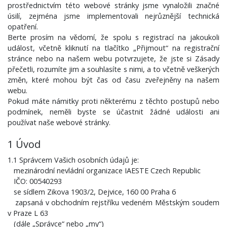
prostřednictvím této webové stránky jsme vynaložili značné
úsilí, zejména jsme implementovali nejrůznější technická
opatření.
Berte prosím na vědomí, že spolu s registrací na jakoukoli
událost, včetně kliknutí na tlačítko „Přijmout“ na registrační
stránce nebo na našem webu potvrzujete, že jste si Zásady
přečetli, rozumíte jim a souhlasíte s nimi, a to včetně veškerých
změn, které mohou být čas od času zveřejněny na našem
webu.
Pokud máte námitky proti některému z těchto postupů nebo
podmínek, neměli byste se účastnit žádné události ani
používat naše webové stránky.
1 Úvod
1.1 Správcem Vašich osobních údajů je:
mezinárodní nevládní organizace IAESTE Czech Republic
IČO: 00540293
se sídlem Zikova 1903/2, Dejvice, 160 00 Praha 6
zapsaná v obchodním rejstříku vedeném Městským soudem
v Praze L 63
(dále „Správce“ nebo „my“)