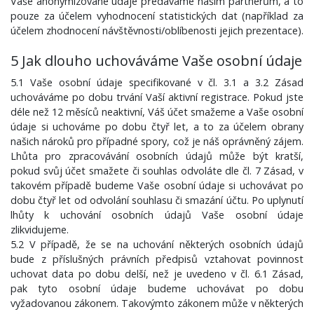
Vaše anonymizované údaje předáváme našim partnerům, a to
pouze za účelem vyhodnocení statistických dat (například za
účelem zhodnocení návštěvnosti/oblíbenosti jejich prezentace).
5 Jak dlouho uchováváme Vaše osobní údaje
5.1 Vaše osobní údaje specifikované v čl. 3.1 a 3.2 Zásad
uchováváme po dobu trvání Vaší aktivní registrace. Pokud jste
déle než 12 měsíců neaktivní, Váš účet smažeme a Vaše osobní
údaje si uchováme po dobu čtyř let, a to za účelem obrany
našich nároků pro případné spory, což je náš oprávněný zájem.
Lhůta pro zpracovávání osobních údajů může být kratší,
pokud svůj účet smažete či souhlas odvoláte dle čl. 7 Zásad, v
takovém případě budeme Vaše osobní údaje si uchovávat po
dobu čtyř let od odvolání souhlasu či smazání účtu. Po uplynutí
lhůty k uchování osobních údajů Vaše osobní údaje
zlikvidujeme.
5.2 V případě, že se na uchování některých osobních údajů
bude z příslušných právních předpisů vztahovat povinnost
uchovat data po dobu delší, než je uvedeno v čl. 6.1 Zásad,
pak tyto osobní údaje budeme uchovávat po dobu
vyžadovanou zákonem. Takovýmto zákonem může v některých