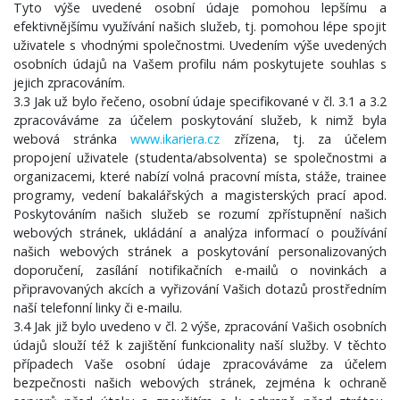
Tyto výše uvedené osobní údaje pomohou lepšímu a
efektivnějšímu využívání našich služeb, tj. pomohou lépe spojit
uživatele s vhodnými společnostmi. Uvedením výše uvedených
osobních údajů na Vašem profilu nám poskytujete souhlas s
jejich zpracováním.
3.3 Jak už bylo řečeno, osobní údaje specifikované v čl. 3.1 a 3.2
zpracováváme za účelem poskytování služeb, k nimž byla
webová stránka
www.ikariera.cz
zřízena, tj. za účelem
propojení uživatele (studenta/absolventa) se společnostmi a
organizacemi, které nabízí volná pracovní místa, stáže, trainee
programy, vedení bakalářských a magisterských prací apod.
Poskytováním našich služeb se rozumí zpřístupnění našich
webových stránek, ukládání a analýza informací o používání
našich webových stránek a poskytování personalizovaných
doporučení, zasílání notifikačních e-mailů o novinkách a
připravovaných akcích a vyřizování Vašich dotazů prostředním
naší telefonní linky či e-mailu.
3.4 Jak již bylo uvedeno v čl. 2 výše, zpracování Vašich osobních
údajů slouží též k zajištění funkcionality naší služby. V těchto
případech Vaše osobní údaje zpracováváme za účelem
bezpečnosti našich webových stránek, zejména k ochraně