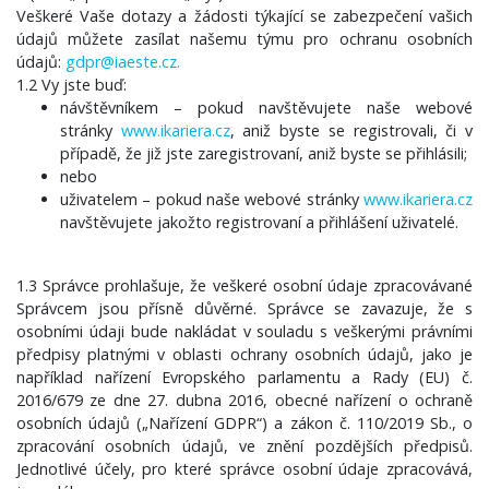
Veškeré Vaše dotazy a žádosti týkající se zabezpečení vašich
údajů můžete zasílat našemu týmu pro ochranu osobních
údajů:
gdpr@iaeste.cz
.
1.2 Vy jste buď:
návštěvníkem – pokud navštěvujete naše webové
stránky
www.ikariera.cz
, aniž byste se registrovali, či v
případě, že již jste zaregistrovaní, aniž byste se přihlásili;
nebo
uživatelem – pokud naše webové stránky
www.ikariera.cz
navštěvujete jakožto registrovaní a přihlášení uživatelé.
1.3 Správce prohlašuje, že veškeré osobní údaje zpracovávané
Správcem jsou přísně důvěrné. Správce se zavazuje, že s
osobními údaji bude nakládat v souladu s veškerými právními
předpisy platnými v oblasti ochrany osobních údajů, jako je
například nařízení Evropského parlamentu a Rady (EU) č.
2016/679 ze dne 27. dubna 2016, obecné nařízení o ochraně
osobních údajů („Nařízení GDPR“) a zákon č. 110/2019 Sb., o
zpracování osobních údajů, ve znění pozdějších předpisů.
Jednotlivé účely, pro které správce osobní údaje zpracovává,