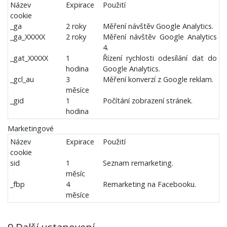
Název
Expirace
Použití
cookie
_ga
2 roky
Měření návštěv Google Analytics.
_ga_XXXXX
2 roky
Měření návštěv Google Analytics
4.
_gat_XXXXX
1
Řízení rychlosti odesílání dat do
hodina
Google Analytics.
_gcl_au
3
Měření konverzí z Google reklam.
měsíce
_gid
1
Počítání zobrazení stránek.
hodina
Marketingové
Název
Expirace
Použití
cookie
sid
1
Seznam remarketing.
měsíc
_fbp
4
Remarketing na Facebooku.
měsíce