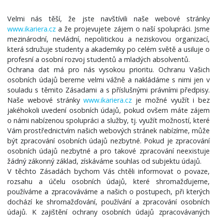
Velmi nás těší, že jste navštívili naše webové stránky
www.ikariera.cz
a že projevujete zájem o naší spolupráci. Jsme
mezinárodní, nevládní, nepolitickou a neziskovou organizací,
která sdružuje studenty a akademiky po celém světě a usiluje o
profesní a osobní rozvoj studentů a mladých absolventů.
Ochrana dat má pro nás vysokou prioritu. Ochranu Vašich
osobních údajů bereme velmi vážně a nakládáme s nimi jen v
souladu s těmito Zásadami a s příslušnými právními předpisy.
Naše webové stránky
www.ikariera.cz
je možné využít i bez
jakéhokoli uvedení osobních údajů, pokud ovšem máte zájem
o námi nabízenou spolupráci a služby, tj. využít možností, které
Vám prostřednictvím našich webových stránek nabízíme, může
být zpracování osobních údajů nezbytné. Pokud je zpracování
osobních údajů nezbytné a pro takové zpracování neexistuje
žádný zákonný základ, získáváme souhlas od subjektu údajů.
V těchto Zásadách bychom Vás chtěli informovat o povaze,
rozsahu a účelu osobních údajů, které shromažďujeme,
používáme a zpracováváme a našich o postupech, při kterých
dochází ke shromažďování, používání a zpracování osobních
údajů. K zajištění ochrany osobních údajů zpracovávaných