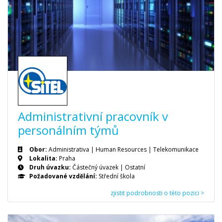
Administrativní pracovník v
personálním týmů
Obor:
Administrativa | Human Resources | Telekomunikace
Lokalita:
Praha
Druh úvazku:
Částečný úvazek
|
Ostatní
Požadované vzdělání:
Střední škola
zjistit podrobnosti o této pozici >