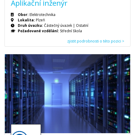
Aplikační inženýr
Obor:
Elektrotechnika
Lokalita:
Plzeň
Druh úvazku:
Částečný úvazek
|
Ostatní
Požadované vzdělání:
Střední škola
zjistit podrobnosti o této pozici >