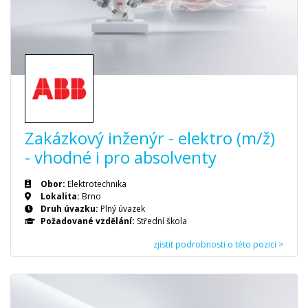
Zakázkový inženýr - elektro (m/ž)
- vhodné i pro absolventy
Obor:
Elektrotechnika
Lokalita:
Brno
Druh úvazku:
Plný úvazek
Požadované vzdělání:
Střední škola
zjistit podrobnosti o této pozici >