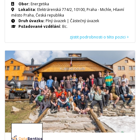
Obor:
Energetika
Lokalita:
Elektrárenská 774/2, 10100, Praha - Michle, Hlavní
město Praha, Česká republika
Druh úvazku:
Plný úvazek
|
Částečný úvazek
Požadované vzdělání:
Bc.
zjistit podrobnosti o této pozici >