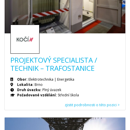
PROJEKTOVÝ SPECIALISTA /
TECHNIK – TRAFOSTANICE
Obor:
Elektrotechnika | Energetika
Lokalita:
Brno
Druh úvazku:
Plný úvazek
Požadované vzdělání:
Střední škola
zjistit podrobnosti o této pozici >