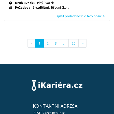
Druh úvazku:
Plný úvazek
Požadované vzdělání:
Střední škola
zjistit podrobnosti o této pozici >
<
1
2
3
…
20
>
KONTAKTNÍ ADRESA
IAESTE Czech Republic