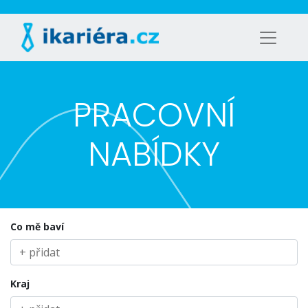
PRACOVNÍ
NABÍDKY
Co mě baví
Kraj