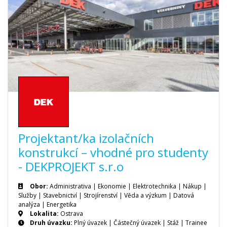
Projektant/ka izolačních
konstrukcí – vhodné pro studenty
- DEKPROJEKT s.r.o
Obor:
Administrativa | Ekonomie | Elektrotechnika | Nákup |
Služby | Stavebnictví | Strojírenství | Věda a výzkum | Datová
analýza | Energetika
Lokalita:
Ostrava
Druh úvazku:
Plný úvazek
|
Částečný úvazek
|
Stáž
|
Trainee