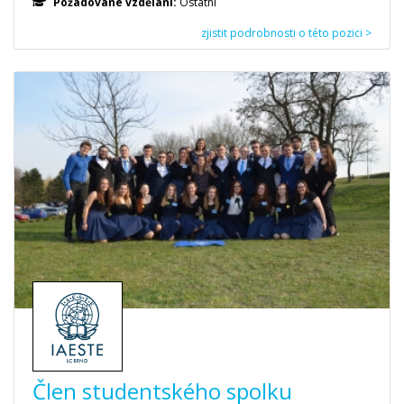
Požadované vzdělání:
Ostatní
zjistit podrobnosti o této pozici >
Člen studentského spolku