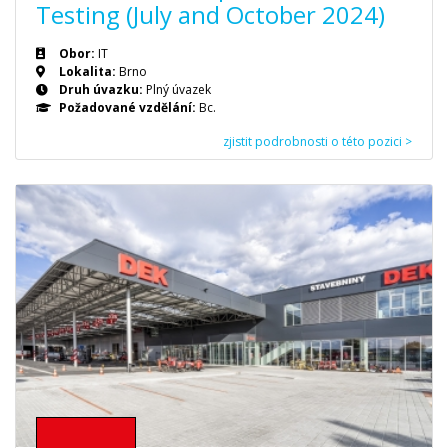
Testing (July and October 2024)
Obor:
IT
Lokalita:
Brno
Druh úvazku:
Plný úvazek
Požadované vzdělání:
Bc.
zjistit podrobnosti o této pozici >