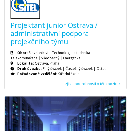
Projektant junior Ostrava /
administrativní podpora
projekčního týmu
Obor:
Stavebnictví | Technologie a technika |
Telekomunikace | Všeobecný | Energetika
Lokalita:
Ostrava, Praha
Druh úvazku:
Plný úvazek
|
Částečný úvazek
|
Ostatní
Požadované vzdělání:
Střední škola
zjistit podrobnosti o této pozici >