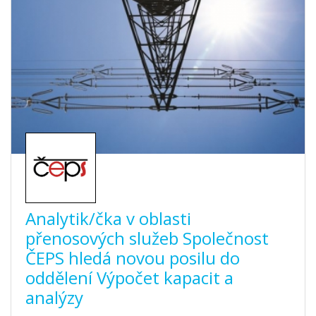
Analytik/čka v oblasti
přenosových služeb Společnost
ČEPS hledá novou posilu do
oddělení Výpočet kapacit a
analýzy