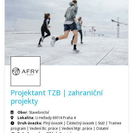
Projektant TZB | zahraniční
projekty
Obor:
Stavebnictví
Lokalita:
U Hellady 697/4 Praha 4
Druh úvazku:
Plný úvazek
|
Částečný úvazek
|
Stáž
|
Trainee
program
|
Vedení Bc. práce
|
Vedení Mgr. práce
|
Ostatní