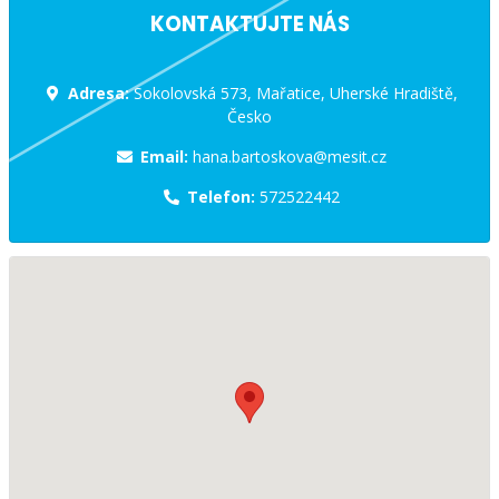
KONTAKTUJTE NÁS
Adresa:
Sokolovská 573, Mařatice, Uherské Hradiště,
Česko
Email:
hana.bartoskova@mesit.cz
Telefon:
572522442