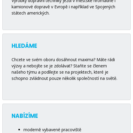
Výrobky dopravní techniky jezdí v městské hromadné i
kamionové dopravě v Evropě i například ve Spojených
státech amerických.
HLEDÁME
Chcete ve svém oboru dosáhnout maxima? Máte rádi
výzvy a nebojíte se je zdolávat? Staňte se členem
našeho týmu a podílejte se na projektech, které je
schopno zvládnout pouze několik společností na světě.
NABÍZÍME
moderně vybavené pracoviště