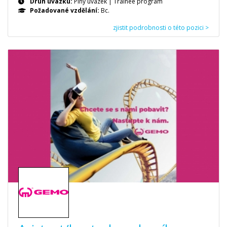
Druh úvazku:
Plný úvazek
|
Trainee program
Požadované vzdělání:
Bc.
zjistit podrobnosti o této pozici >