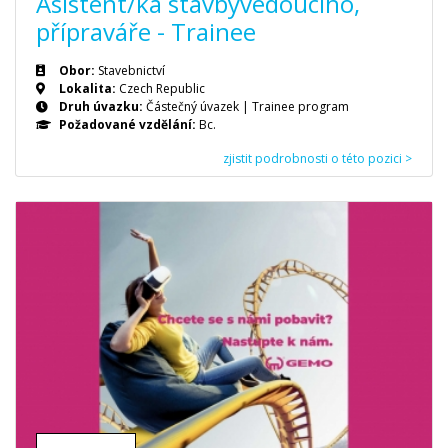
Asistent/ka stavbyvedoucího,
přípraváře - Trainee
Obor:
Stavebnictví
Lokalita:
Czech Republic
Druh úvazku:
Částečný úvazek
|
Trainee program
Požadované vzdělání:
Bc.
zjistit podrobnosti o této pozici >