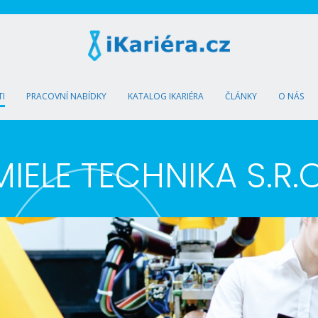
I
PRACOVNÍ NABÍDKY
KATALOG IKARIÉRA
ČLÁNKY
O NÁS
MIELE TECHNIKA S.R.O