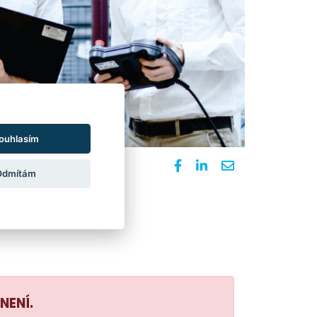
ouhlasím
Odmítám
NENÍ.