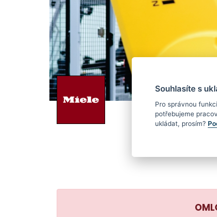
Souhlasíte s uk
Pro správnou funkc
potřebujeme pracov
PROFIL SPOLEČNOS
ukládat, prosím?
Po
OMLO