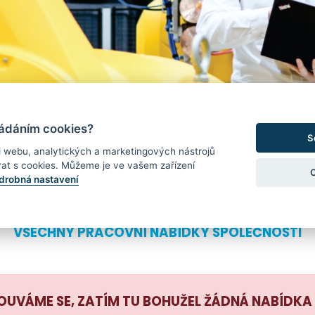
ládáním cookies?
S
i webu, analytických a marketingových nástrojů
at s cookies. Můžeme je ve vašem zařízení
TI
SLEDOVAT SPOLEČNOST
WEB SPOLEČNOSTI
drobná nastavení
VŠECHNY PRACOVNÍ NABÍDKY SPOLEČNOSTI
UVÁME SE, ZATÍM TU BOHUŽEL ŽÁDNÁ NABÍDKA 