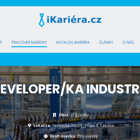
I
PRACOVNÍ NABÍDKY
KATALOG IKARIÉRA
ČLÁNKY
O NÁS
EVELOPER/KA INDUSTR
Obor:
IT | Jazyky
Lokalita:
Technická 3017/1, Pilsen 3, Czechia
Druh úvazku:
Plný úvazek