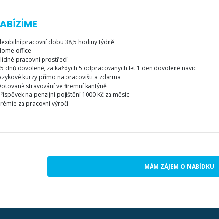
ABÍZÍME
lexibilní pracovní dobu 38,5 hodiny týdně
Home office
lidné pracovní prostředí
5 dnů dovolené, za každých 5 odpracovaných let 1 den dovolené navíc
azykové kurzy přímo na pracovišti a zdarma
otované stravování ve firemní kantýně
říspěvek na penzijní pojištění 1000 Kč za měsíc
rémie za pracovní výročí
MÁM ZÁJEM O NABÍDKU