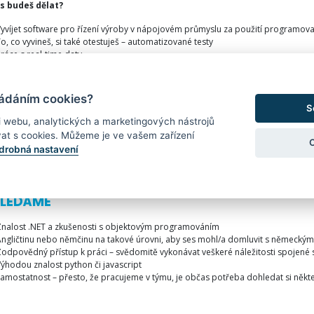
s budeš dělat?
yvíjet software pro řízení výroby v nápojovém průmyslu za použití programov
o, co vyvineš, si také otestuješ – automatizované testy
ráce s real-time daty
ozvoj digitalizace nápojových linek pro světové značky
oužívat technologie a produkty od společnosti Microsoft pro vývoj (SQL Server,
Úzká spolupráce s R&D oddělením v Německu
ládáním cookies?
odílet se na agilním vývoji (SCRUM)
S
racovat v 4 - 6členných týmech na různých částech systémů (database, services,
i webu, analytických a marketingových nástrojů
 jak vnímá práci v našem týmu softwarových vývojařů naše kolegyně?
Petra - Ko
at s cookies. Můžeme je ve vašem zařízení
drobná nastavení
HLEDÁME
Znalost .NET a zkušenosti s objektovým programováním
ngličtinu nebo němčinu na takové úrovni, aby ses mohl/a domluvit s německým
odpovědný přístup k práci – svědomitě vykonávat veškeré náležitosti spojené
ýhodou znalost python či javascript
amostatnost – přesto, že pracujeme v týmu, je občas potřeba dohledat si něk