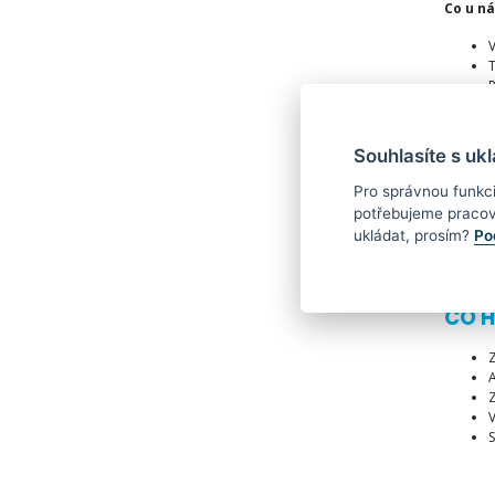
Co u ná
V
T
P
R
P
Souhlasíte s uk
P
P
Pro správnou funkc
A
potřebujeme pracov
ukládat, prosím?
Po
CO 
A
Z
V
S