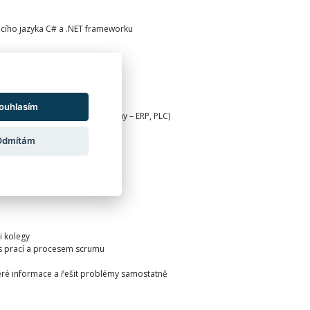
acího jazyka C# a .NET frameworku
 Azure Cloud, SSRS atd.)
ouhlasím
 UI, komunikace s jinými systémy – ERP, PLC)
nplan s.r.o.
Odmítám
i kolegy
 s prací a procesem scrumu
teré informace a řešit problémy samostatně