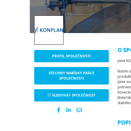
O SP
PROFIL SPOLEČNOSTI
Jsme K
Naším ú
VŠECHNY NABÍDKY PRÁCE
produkt
SPOLEČNOSTI
Jsme so
potravin
Konecko
SLEDOVAT SPOLEČNOST
Mateřsk
stabilitu
POPI