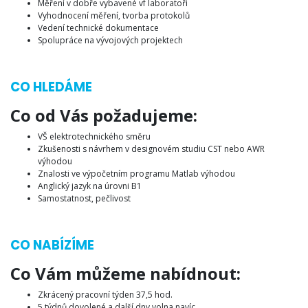
Měření v dobře vybavené vf laboratoři
Vyhodnocení měření, tvorba protokolů
Vedení technické dokumentace
Spolupráce na vývojových projektech
CO HLEDÁME
Co od Vás požadujeme:
VŠ elektrotechnického směru
Zkušenosti s návrhem v designovém studiu CST nebo AWR
výhodou
Znalosti ve výpočetním programu Matlab výhodou
Anglický jazyk na úrovni B1
Samostatnost, pečlivost
CO NABÍZÍME
Co Vám můžeme nabídnout:
Zkrácený pracovní týden 37,5 hod.
5 týdnů dovolené a další dny volna navíc