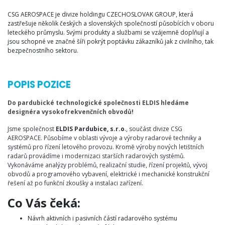
CSG AEROSPACE je divize holdingu CZECHOSLOVAK GROUP, která
zastřešuje několik českých a slovenských společností působících v oboru
leteckého průmyslu. Svými produkty a službami se vzájemně doplňují a
jsou schopné ve značné šíři pokrýt poptávku zákazníků jak z civilního, tak
bezpečnostního sektoru.
POPIS POZICE
Do pardubické technologické společnosti ELDIS hledáme
designéra vysokofrekvenčních obvodů!
Jsme společnost
ELDIS Pardubice, s.r.o
., součást divize CSG
AEROSPACE. Působíme v oblasti vývoje a výroby radarové techniky a
systémů pro řízení letového provozu. Kromě výroby nových letištních
radarů provádíme i modernizaci starších radarových systémů.
Vykonáváme analýzy problémů, realizační studie, řízení projektů, vývoj
obvodů a programového vybavení, elektrické i mechanické konstrukční
řešení až po funkční zkoušky a instalaci zařízení.
Co Vás čeká:
Návrh aktivních i pasivních částí radarového systému