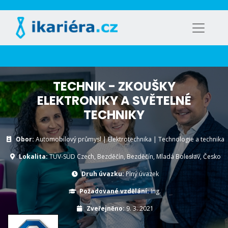
TECHNIK - ZKOUŠKY
ELEKTRONIKY A SVĚTELNÉ
TECHNIKY
Obor:
Automobilový průmysl | Elektrotechnika | Technologie a technika
Lokalita:
TÜV-SÜD Czech, Bezděčín, Bezděčín, Mladá Boleslav, Česko
Druh úvazku:
Plný úvazek
Požadované vzdělání:
Ing.
Zveřejněno:
9. 3. 2021