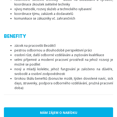
koordinace zkoušek světelné techniky
vývoj metodik, rozvoj služeb a technického vybavení
koordinace týmu, zakázek a dodavatelů
komunikace se zákazníky vč. zahraničních
BENEFITY
zácvik na pracovišti Bezděčí
pestrou odbornou a dlouhodobě perspektivní práci
osobní růst, další odborné vzděláváni a zvyšováni kvalifikace
velmi příjemné a moderní pracovní prostředí na jehož rozvoji je
možné se podílet
nový a mladý kolektiv, jehož fungování je založeno na důvěře,
svobodě a osobní zodpovědnosti
širokou škálu benefitů (bonus ke mzdě, týden dovolené navíc, sick
days, stravenky, podpora odborného vzdělávání, pružná pracovní
doba)
MÁM ZÁJEM O NABÍDKU