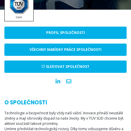
PROFIL SPOLEČNOSTI
VŠECHNY NABÍDKY PRÁCE SPOLEČNOSTI
SLEDOVAT SPOLEČNOST
O SPOLEČNOSTI
Technologie a bezpečnost byly vždy naší vášní. Inovace přináší neustálé
změny a mají obrovský dopad na naše životy. My v TÜV SÜD chceme být
aktivní součástí takové proměny.
Umíme předvídat technologický rozvoj. Díky tomu vzbuzujeme důvěru a