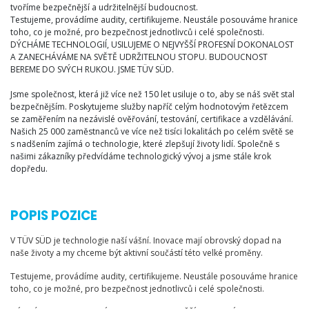
tvoříme bezpečnější a udržitelnější budoucnost.
Testujeme, provádíme audity, certifikujeme. Neustále posouváme hranice
toho, co je možné, pro bezpečnost jednotlivců i celé společnosti.
DÝCHÁME TECHNOLOGIÍ, USILUJEME O NEJVYŠŠÍ PROFESNÍ DOKONALOST
A ZANECHÁVÁME NA SVĚTĚ UDRŽITELNOU STOPU. BUDOUCNOST
BEREME DO SVÝCH RUKOU. JSME TÜV SÜD.
Jsme společnost, která již více než 150 let usiluje o to, aby se náš svět stal
bezpečnějším. Poskytujeme služby napříč celým hodnotovým řetězcem
se zaměřením na nezávislé ověřování, testování, certifikace a vzdělávání.
Našich 25 000 zaměstnanců ve více než tisíci lokalitách po celém světě se
s nadšením zajímá o technologie, které zlepšují životy lidí. Společně s
našimi zákazníky předvídáme technologický vývoj a jsme stále krok
dopředu.
POPIS POZICE
V TÜV SÜD je technologie naší vášní. Inovace mají obrovský dopad na
naše životy a my chceme být aktivní součástí této velké proměny.
Testujeme, provádíme audity, certifikujeme. Neustále posouváme hranice
toho, co je možné, pro bezpečnost jednotlivců i celé společnosti.