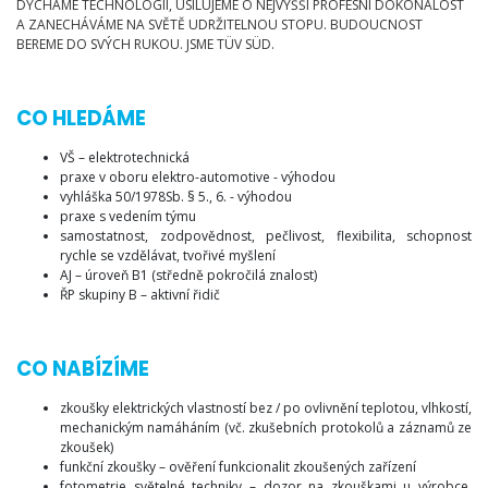
DÝCHÁME TECHNOLOGIÍ, USILUJEME O NEJVYŠŠÍ PROFESNÍ DOKONALOST
A ZANECHÁVÁME NA SVĚTĚ UDRŽITELNOU STOPU. BUDOUCNOST
BEREME DO SVÝCH RUKOU. JSME TÜV SÜD.
CO HLEDÁME
VŠ – elektrotechnická
praxe v oboru elektro-automotive - výhodou
vyhláška 50/1978Sb. § 5., 6. - výhodou
praxe s vedením týmu
samostatnost, zodpovědnost, pečlivost, flexibilita, schopnost
rychle se vzdělávat, tvořivé myšlení
AJ – úroveň B1 (středně pokročilá znalost)
ŘP skupiny B – aktivní řidič
CO NABÍZÍME
zkoušky elektrických vlastností bez / po ovlivnění teplotou, vlhkostí,
mechanickým namáháním (vč. zkušebních protokolů a záznamů ze
zkoušek)
funkční zkoušky – ověření funkcionalit zkoušených zařízení
fotometrie světelné techniky – dozor na zkouškami u výrobce,