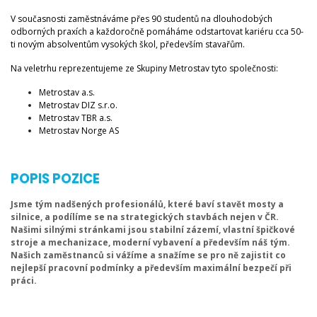
V současnosti zaměstnáváme přes 90 studentů na dlouhodobých
odborných praxích a každoročně pomáháme odstartovat kariéru cca 50-
ti novým absolventům vysokých škol, především stavařům.
Na veletrhu reprezentujeme ze Skupiny Metrostav tyto společnosti:
Metrostav a.s.
Metrostav DIZ s.r.o.
Metrostav TBR a.s.
Metrostav Norge AS
POPIS POZICE
Jsme tým nadšených profesionálů, které baví stavět mosty a
silnice, a podílíme se na strategických stavbách nejen v ČR.
Našimi silnými stránkami jsou stabilní zázemí, vlastní špičkové
stroje a mechanizace, moderní vybavení a především náš tým.
Našich zaměstnanců si vážíme a snažíme se pro ně zajistit co
nejlepší pracovní podmínky a především maximální bezpečí při
práci.