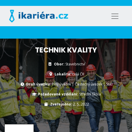
TECHNIK KVALITY
Obor:
Stavebnictví
Lokalita:
celá ČR
Druh úvazku:
Plný úvazek
|
Částečný úvazek
|
Stáž
Požadované vzdělání:
Střední škola
Zveřejněno:
2. 5. 2022