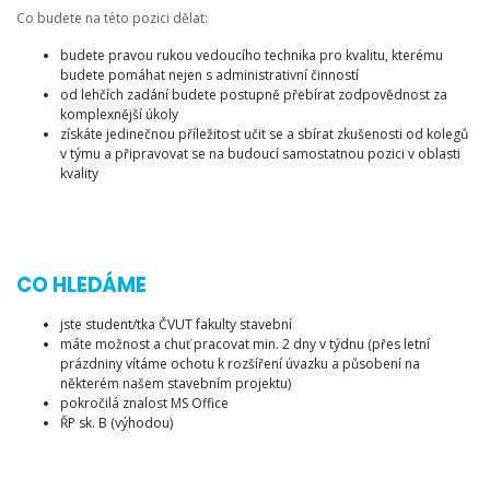
Co budete na této pozici dělat:
budete pravou rukou vedoucího technika pro kvalitu, kterému
budete pomáhat nejen s administrativní činností
od lehčích zadání budete postupně přebírat zodpovědnost za
komplexnější úkoly
získáte jedinečnou příležitost učit se a sbírat zkušenosti od kolegů
v týmu a připravovat se na budoucí samostatnou pozici v oblasti
kvality
CO HLEDÁME
jste student/tka ČVUT fakulty stavební
máte možnost a chuť pracovat min. 2 dny v týdnu (přes letní
prázdniny vítáme ochotu k rozšíření úvazku a působení na
některém našem stavebním projektu)
pokročilá znalost MS Office
ŘP sk. B (výhodou)