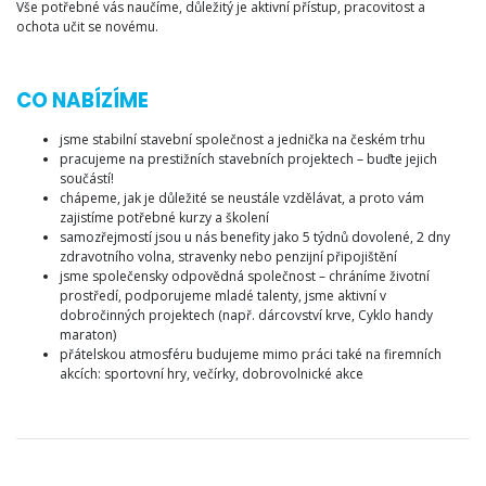
Vše potřebné vás naučíme, důležitý je aktivní přístup, pracovitost a
ochota učit se novému.
CO NABÍZÍME
jsme stabilní stavební společnost a jednička na českém trhu
pracujeme na prestižních stavebních projektech – buďte jejich
součástí!
chápeme, jak je důležité se neustále vzdělávat, a proto vám
zajistíme potřebné kurzy a školení
samozřejmostí jsou u nás benefity jako 5 týdnů dovolené, 2 dny
zdravotního volna, stravenky nebo penzijní připojištění
jsme společensky odpovědná společnost – chráníme životní
prostředí, podporujeme mladé talenty, jsme aktivní v
dobročinných projektech (např. dárcovství krve, Cyklo handy
maraton)
přátelskou atmosféru budujeme mimo práci také na firemních
akcích: sportovní hry, večírky, dobrovolnické akce