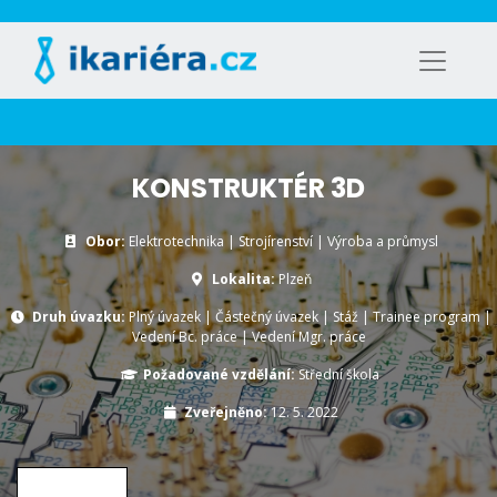
KONSTRUKTÉR 3D
Obor:
Elektrotechnika | Strojírenství | Výroba a průmysl
Lokalita:
Plzeň
Druh úvazku:
Plný úvazek
|
Částečný úvazek
|
Stáž
|
Trainee program
|
Vedení Bc. práce
|
Vedení Mgr. práce
Požadované vzdělání:
Střední škola
Zveřejněno:
12. 5. 2022