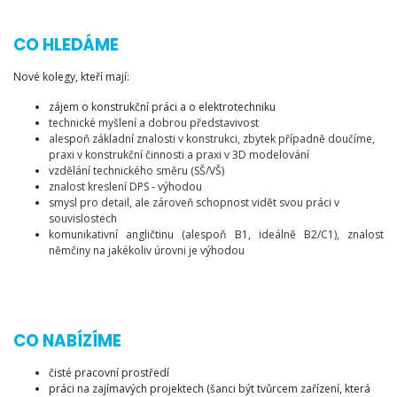
CO HLEDÁME
Nové kolegy, kteří mají:
zájem o konstrukční práci a o elektrotechniku
technické myšlení a dobrou představivost
alespoň základní znalosti v konstrukci, zbytek případně doučíme,
praxi v konstrukční činnosti a praxi v 3D modelování
vzdělání technického směru (SŠ/VŠ)
znalost kreslení DPS - výhodou
smysl pro detail, ale zároveň schopnost vidět svou práci v
souvislostech
komunikativní angličtinu (alespoň B1, ideálně B2/C1), znalost
němčiny na jakékoliv úrovni je výhodou
CO NABÍZÍME
čisté pracovní prostředí
práci na zajímavých projektech (šanci být tvůrcem zařízení, která