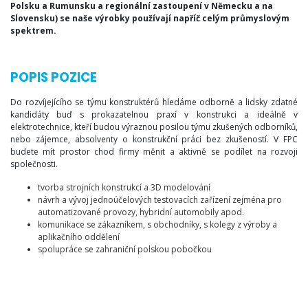
Polsku a Rumunsku a regionální zastoupení v Německu a na
Slovensku) se naše výrobky používají napříč celým průmyslovým
spektrem.
POPIS POZICE
Do rozvíjejícího se týmu konstruktérů hledáme odborně a lidsky zdatné
kandidáty buď s prokazatelnou praxí v konstrukci a ideálně v
elektrotechnice, kteří budou výraznou posilou týmu zkušených odborníků,
nebo zájemce, absolventy o konstrukční práci bez zkušeností. V FPC
budete mít prostor chod firmy měnit a aktivně se podílet na rozvoji
společnosti.
tvorba strojních konstrukcí a 3D modelování
návrh a vývoj jednoúčelových testovacích zařízení zejména pro
automatizované provozy, hybridní automobily apod.
komunikace se zákazníkem, s obchodníky, s kolegy z výroby a
aplikačního oddělení
spolupráce se zahraniční polskou pobočkou