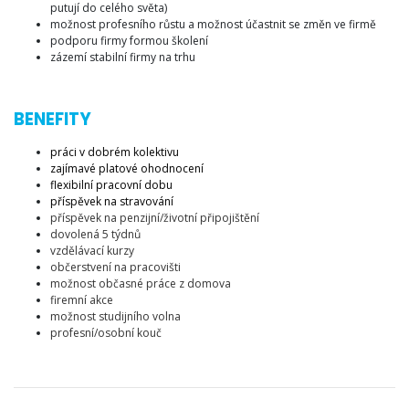
putují do celého světa)
možnost profesního růstu a možnost účastnit se změn ve firmě
podporu firmy formou školení
zázemí stabilní firmy na trhu
BENEFITY
práci v dobrém kolektivu
zajímavé platové ohodnocení
flexibilní pracovní dobu
příspěvek na stravování
příspěvek na penzijní/životní připojištění
dovolená 5 týdnů
vzdělávací kurzy
občerstvení na pracovišti
možnost občasné práce z domova
firemní akce
možnost studijního volna
profesní/osobní kouč