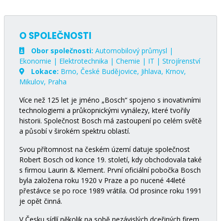
O SPOLEČNOSTI
Obor společnosti:
Automobilový průmysl |
Ekonomie | Elektrotechnika | Chemie | IT | Strojírenství
Lokace:
Brno, České Budějovice, Jihlava, Krnov,
Mikulov, Praha
Více než 125 let je jméno „Bosch“ spojeno s inovativními
technologiemi a průkopnickými vynálezy, které tvořily
historii. Společnost Bosch má zastoupení po celém světě
a působí v širokém spektru oblastí.
Svou přítomnost na českém území datuje společnost
Robert Bosch od konce 19. století, kdy obchodovala také
s firmou Laurin & Klement. První oficiální pobočka Bosch
byla založena roku 1920 v Praze a po nucené 44leté
přestávce se po roce 1989 vrátila. Od prosince roku 1991
je opět činná.
V Česku sídlí několik na sobě nezávislých dceřiných firem