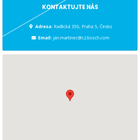
KONTAKTUJTE NÁS
Adresa:
Radlická 350, Praha 5, Česko
Email:
jan.martinec@cz.bosch.com