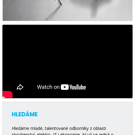
HLEDÁME
Hledáme mladé, talentované odborníky z oblasti
strojírenství, elektro, IT i ekonomie. Ať už se jedná o