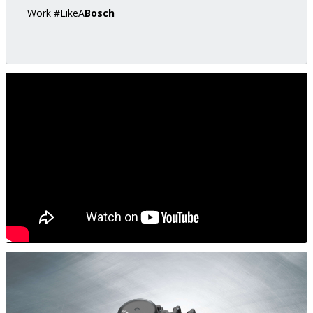
Work #LikeA
Bosch