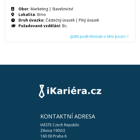
Obor:
Marketing | Stavebnictví
Lokalita:
Brno
Druh úvazku:
Částečný úvazek
|
Plný úvazek
Požadované vzdělání:
Bc.
zjistit podrobnosti o této pozici >
KONTAKTNÍ ADRESA
IAESTE Czech Republic
Zikova 1903/2
160 00 Praha 6