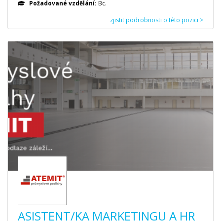
Požadované vzdělání:
Bc.
zjistit podrobnosti o této pozici >
ASISTENT/KA MARKETINGU A HR