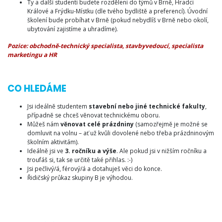
Ty a další studenti budete rozděleni do týmů v Brně, Hradci
Králové a Frýdku-Místku (dle tvého bydliště a preferencí). Úvodní
školení bude probíhat v Brně (pokud nebydlíš v Brně nebo okolí,
ubytování zajistíme a uhradíme).
Pozice: obchodně-technický specialista, stavbyvedoucí, specialista
marketingu a HR
CO HLEDÁME
Jsi ideálně studentem
stavební nebo jiné technické fakulty
,
případně se chceš věnovat technickému oboru.
Můžeš nám
věnovat celé prázdniny
(samozřejmě je možné se
domluvit na volnu – ať už kvůli dovolené nebo třeba prázdninovým
školním aktivitám).
Ideálně jsi ve
3. ročníku a výše
. Ale pokud jsi v nižším ročníku a
troufáš si, tak se určitě také přihlas. :-)
Jsi pečlivý/á, férový/á a dotahuješ věci do konce.
Řidičský průkaz skupiny B je výhodou.