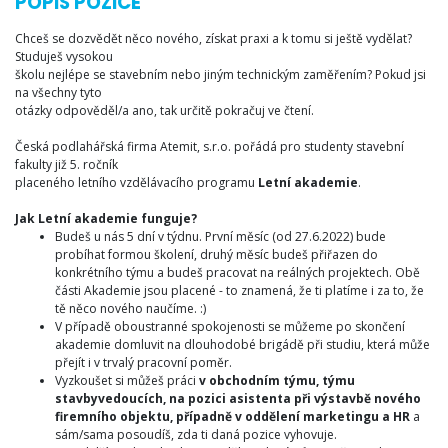
POPIS POZICE
Chceš se dozvědět něco nového, získat praxi a k tomu si ještě vydělat?
Studuješ vysokou
školu nejlépe se stavebním nebo jiným technickým zaměřením? Pokud jsi
na všechny tyto
otázky odpověděl/a ano, tak určitě pokračuj ve čtení.
Česká podlahářská firma Atemit, s.r.o. pořádá pro studenty stavební
fakulty již 5. ročník
placeného letního vzdělávacího programu
Letní akademie
.
Jak Letní akademie funguje?
Budeš u nás 5 dní v týdnu. První měsíc (od 27.6.2022) bude
probíhat formou školení, druhý měsíc budeš přiřazen do
konkrétního týmu a budeš pracovat na reálných projektech. Obě
části Akademie jsou placené - to znamená, že ti platíme i za to, že
tě něco nového naučíme. :)
V případě oboustranné spokojenosti se můžeme po skončení
akademie domluvit na dlouhodobé brigádě při studiu, která může
přejít i v trvalý pracovní poměr.
Vyzkoušet si můžeš práci
v obchodním týmu, týmu
stavbyvedoucích, na pozici asistenta při výstavbě nového
firemního objektu, případně v oddělení marketingu a HR
a
sám/sama posoudíš, zda ti daná pozice vyhovuje.