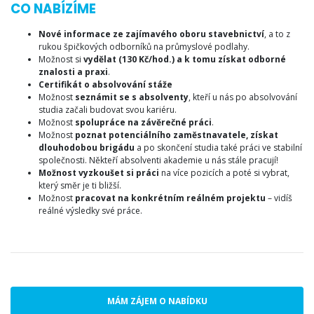
CO NABÍZÍME
Nové informace ze zajímavého oboru stavebnictví
, a to z
rukou špičkových odborníků na průmyslové podlahy.
Možnost si
vydělat (130 Kč/hod.) a k tomu získat odborné
znalosti a praxi
.
Certifikát o absolvování stáže
Možnost
seznámit se s absolventy
, kteří u nás po absolvování
studia začali budovat svou kariéru.
Možnost
spolupráce na závěrečné práci
.
Možnost
poznat potenciálního zaměstnavatele, získat
dlouhodobou brigádu
a po skončení studia také práci ve stabilní
společnosti. Někteří absolventi akademie u nás stále pracují!
Možnost vyzkoušet si práci
na více pozicích a poté si vybrat,
který směr je ti bližší.
Možnost
pracovat na konkrétním reálném projektu
– vidíš
reálné výsledky své práce.
MÁM ZÁJEM O NABÍDKU