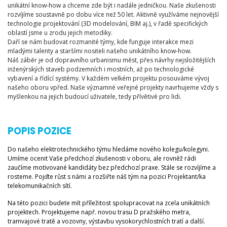
unikátní know-how a chceme zde být i nadále jedničkou. Naše zkušenosti
rozvíjíme soustavně po dobu více než 50 let. Aktivně využíváme nejnovější
technologie projektování (3D modelování, BIM aj.), v řadě specifických
oblastí jsme u zrodu jejich metodiky.
Daří se nám budovat rozmanité týmy, kde funguje interakce mezi
mladými talenty a staršími nositeli našeho unikátního know-how.
Náš záběr je od dopravního urbanismu měst, přes návrhy nejsložitějších
inženýrských staveb podzemních i mostních, až po technologické
vybavení a řídící systémy. V každém velkém projektu posouváme vývoj
našeho oboru vpřed. Naše významné veřejné projekty navrhujeme vždy s
myšlenkou na jejich budoucí uživatele, tedy přívětivé pro lidi.
POPIS POZICE
Do našeho elektrotechnického týmu hledáme nového kolegu/kolegyni.
Umíme ocenit Vaše předchozí zkušenosti v oboru, ale rovněž rádi
zaučíme motivované kandidáty bez předchozí praxe. Stále se rozvíjíme a
rosteme. Pojďte růst s námi a rozšiřte náš tým na pozici Projektant/ka
telekomunikačních sítí.
Na této pozici budete mít příležitost spolupracovat na zcela unikátních
projektech. Projektujeme např. novou trasu D pražského metra,
tramvajové tratě a vozovny, výstavbu vysokorychlostních tratí a další.