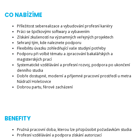
CO NABÍZÍME
Příležitost seberealizace a vybudování profesní kariéry
Práci se špičkovými softwary a vybavením
Získání zkušeností na významných veřejných projektech
Sehraný tým, kde naleznete podporu
Flexibilitu úvazku zohledňující vaše studijní potřeby
Podporu při volbě tématu a zpracování bakalářských a
magisterských prací
Systematické vzdělávání a profesní rozvoj, podpora po ukončení
denního studia
Dobře dostupné, moderní a příjemné pracovní prostředí u metra
Nádraží Holešovice
Dobrou partu, férové zacházení
BENEFITY
Pružná pracovní doba, kterou lze přizpůsobit požadavkům studia
Profesní vzdělávání a podpora získání autorizací