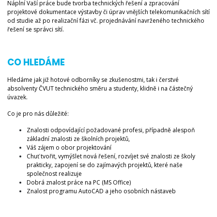
Náplní Vaší práce bude tvorba technických řešení a zpracování
projektové dokumentace výstavby či úprav vnějších telekomunikačních sítí
od studie až po realizační fázi vč. projednávání navrženého technického
řešení se správci sítí.
CO HLEDÁME
Hledáme jak již hotové odborníky se zkušenostmi, tak i čerstvé
absolventy ČVUT technického směru a studenty, klidně i na částečný
úvazek.
Co je pro nás důležité:
Znalosti odpovídající požadované profesi,
případně alespoň
základní znalosti ze školních projektů,
Váš zájem o obor projektování
Chuť tvořit, vymýšlet nová řešení, rozvíjet své znalosti ze školy
prakticky, zapojení se do zajímavých projektů, které naše
společnost realizuje
Dobrá znalost práce na PC (MS Office)
Znalost programu AutoCAD a jeho osobních nástaveb