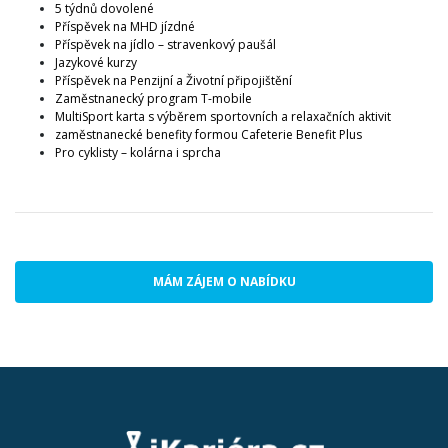
5 týdnů dovolené
Příspěvek na MHD jízdné
Příspěvek na jídlo – stravenkový paušál
Jazykové kurzy
Příspěvek na Penzijní a Životní připojištění
Zaměstnanecký program T-mobile
MultiSport karta s výběrem sportovních a relaxačních aktivit
zaměstnanecké benefity formou Cafeterie Benefit Plus
Pro cyklisty – kolárna i sprcha
MÁM ZÁJEM O NABÍDKU