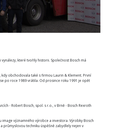
vynálezy, které tvořily historii. Společnost Bosch má
 kdy obchodovala také s firmou Laurin & Klement. První
se po roce 1989 vrátila. Od prosince roku 1991 je opět
cích - Robert Bosch, spol. s r.o., v Brně - Bosch Rexroth
ou image významného výrobce a investora. Výrobky Bosch
 a průmyslovou techniku úspěšně zabydlely nejen v