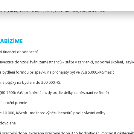
 metodik DRBFM, FMEA, 8D výhodou
cké myšlení, strukturovaná práce, cílevědomost, zodpovědnost
ABÍZÍME
ní finanční ohodnocení
nvestice do vzdělávání zaměstnanců – stáže v zahraničí, odborná školení, jazykov
 bydlení formou příspěvku na pronajatý byt ve výši 5.000,-Kč/měsíc
né půjčky na bydlení do 200.000,-Kč
t (60-160% Vaší průměrné mzdy podle délky zaměstnání ve firmě)
ní a roční prémie
e 10.000,-Kč/rok - možnost výběru benefitů podle vlastní volby
 dovolené
lní pracovní doba, zkrácená pracovní doba 37,5 hodin/týden, možnost částečné