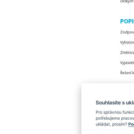
českých
POPI
Zodpově
Vyhotov
Změnové
Vyjasně
Řešení k
CO 
Souhlasíte s uk
Pro správnou funkc
VŠ vzdě
potřebujeme pracov
ukládat, prosím?
Po
Komunik