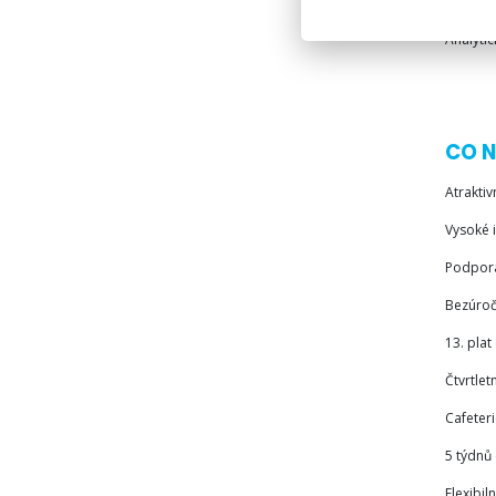
Znalost
Analyti
CO N
Atraktiv
Vysoké i
Podpora
Bezúroč
13. pla
Čtvrtlet
Cafeteri
5 týdnů
Flexibi