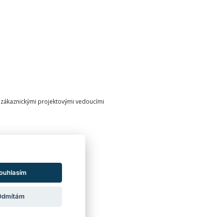
a zákaznickými projektovými vedoucími
ouhlasím
Odmítám