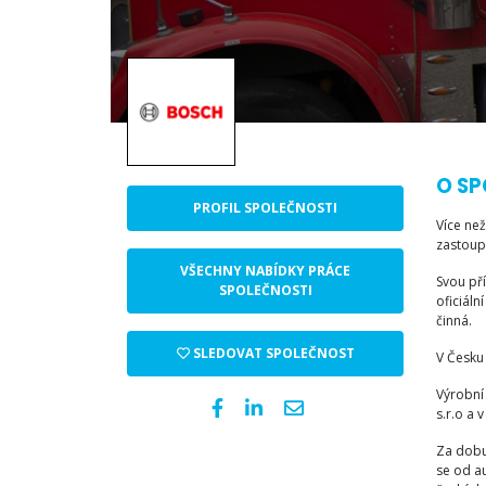
O SP
PROFIL SPOLEČNOSTI
Více než
zastoup
VŠECHNY NABÍDKY PRÁCE
Svou př
SPOLEČNOSTI
oficiál
činná.
SLEDOVAT SPOLEČNOST
V Česku 
Výrobní 
s.r.o a 
Za dobu
se od a