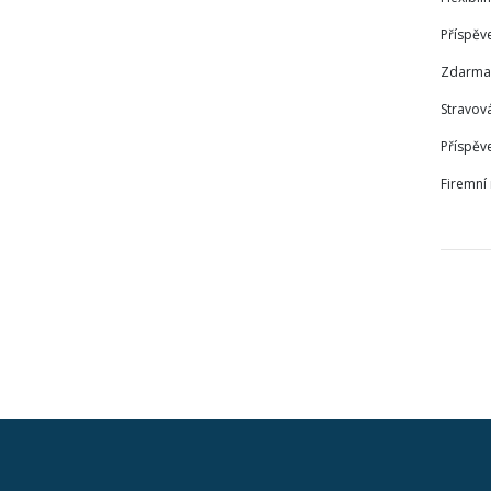
Příspěve
Zdarma 
Stravová
Příspěve
Firemní