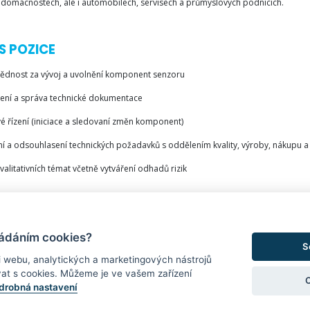
 domácnostech, ale i automobilech, servisech a průmyslových podnicích.
S POZICE
dnost za vývoj a uvolnění komponent senzoru
ení a správa technické dokumentace
 řízení (iniciace a sledovaní změn komponent)
ní a odsouhlasení technických požadavků s oddělením kvality, výroby, nákupu 
valitativních témat včetně vytváření odhadů rizik
HLEDÁME
ládáním cookies?
S
i webu, analytických a marketingových nástrojů
lání technického směru
at s cookies. Můžeme je ve vašem zařízení
drobná nastavení
ativní znalost anglického jazyka, něměcký jazyk výhodou