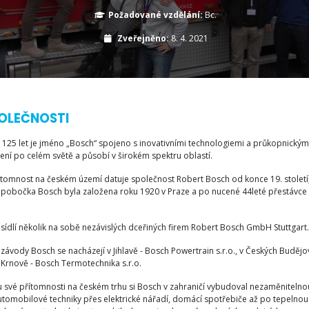
Požadované vzdělání:
Bc.
Zveřejněno:
8. 4. 2021
OLEČNOSTI
 125 let je jméno „Bosch“ spojeno s inovativními technologiemi a průkopnickými 
ení po celém světě a působí v širokém spektru oblastí.
ítomnost na českém území datuje společnost Robert Bosch od konce 19. století,
ní pobočka Bosch byla založena roku 1920 v Praze a po nucené 44leté přestávce 
sídlí několik na sobě nezávislých dceřiných firem Robert Bosch GmbH Stuttgart.
závody Bosch se nacházejí v Jihlavě - Bosch Powertrain s.r.o., v Českých Budějovi
v Krnově - Bosch Termotechnika s.r.o.
 své přítomnosti na českém trhu si Bosch v zahraničí vybudoval nezaměniteln
utomobilové techniky přes elektrické nářadí, domácí spotřebiče až po tepelnou