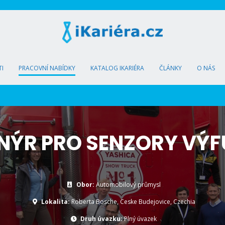
I
PRACOVNÍ NABÍDKY
KATALOG IKARIÉRA
ČLÁNKY
O NÁS
NÝR PRO SENZORY VÝ
Obor:
Automobilový průmysl
Lokalita:
Roberta Bosche, Ceske Budejovice, Czechia
Druh úvazku:
Plný úvazek