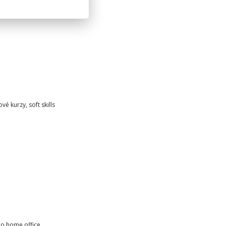
é kurzy, soft skills
ho home office