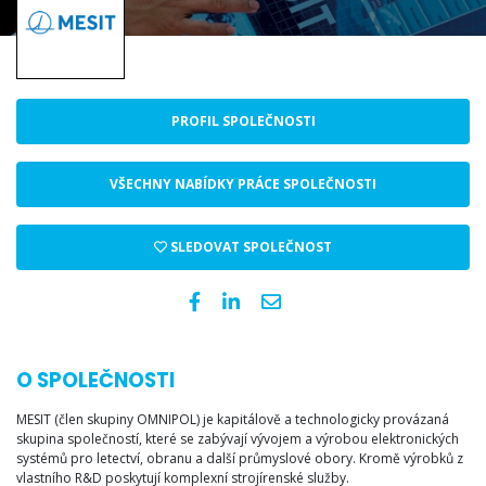
PROFIL SPOLEČNOSTI
VŠECHNY NABÍDKY PRÁCE SPOLEČNOSTI
SLEDOVAT SPOLEČNOST
O SPOLEČNOSTI
MESIT (člen skupiny OMNIPOL) je kapitálově a technologicky provázaná
skupina společností, které se zabývají vývojem a výrobou elektronických
systémů pro letectví, obranu a další průmyslové obory. Kromě výrobků z
vlastního R&D poskytují komplexní strojírenské služby.