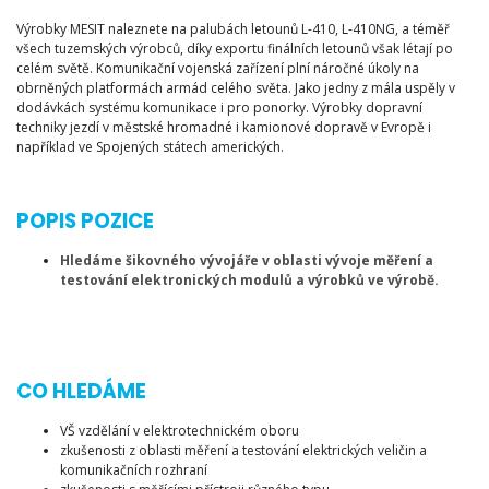
Výrobky MESIT naleznete na palubách letounů L-410, L-410NG, a téměř
všech tuzemských výrobců, díky exportu finálních letounů však létají po
celém světě. Komunikační vojenská zařízení plní náročné úkoly na
obrněných platformách armád celého světa. Jako jedny z mála uspěly v
dodávkách systému komunikace i pro ponorky. Výrobky dopravní
techniky jezdí v městské hromadné i kamionové dopravě v Evropě i
například ve Spojených státech amerických.
POPIS POZICE
Hledáme šikovného vývojáře v oblasti vývoje měření a
testování elektronických modulů a výrobků ve výrobě.
CO HLEDÁME
VŠ vzdělání v elektrotechnickém oboru
zkušenosti z oblasti měření a testování elektrických veličin a
komunikačních rozhraní