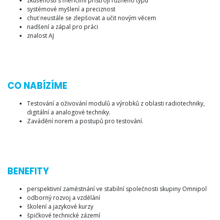
zkušenosti s měřícími přístroji různého typu
systémové myšlení a preciznost
chuť neustále se zlepšovat a učit novým věcem
nadšení a zápal pro práci
znalost AJ
CO NABÍZÍME
Testování a oživování modulů a výrobků z oblasti radiotechniky,
digitální a analogové techniky.
Zavádění norem a postupů pro testování.
BENEFITY
perspektivní zaměstnání ve stabilní společnosti skupiny Omnipol
odborný rozvoj a vzdělání
školení a jazykové kurzy
špičkové technické zázemí