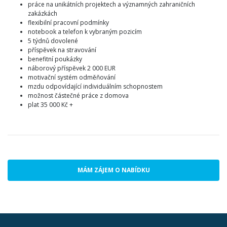
práce na unikátních projektech a významných zahraničních
zakázkách
flexibilní pracovní podmínky
notebook a telefon k vybraným pozicím
5 týdnů dovolené
příspěvek na stravování
benefitní poukázky
náborový příspěvek 2 000 EUR
motivační systém odměňování
mzdu odpovídající individuálním schopnostem
možnost částečné práce z domova
plat 35 000 Kč +
MÁM ZÁJEM O NABÍDKU