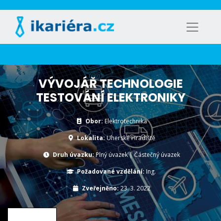
VÝVOJÁŘ TECHNOLOGIE
TESTOVÁNÍ ELEKTRONIKY
Obor:
Elektrotechnika
Lokalita:
Uherské Hradiště
Druh úvazku:
Plný úvazek
|
Částečný úvazek
Požadované vzdělání:
Ing.
Zveřejněno:
23. 3. 2022