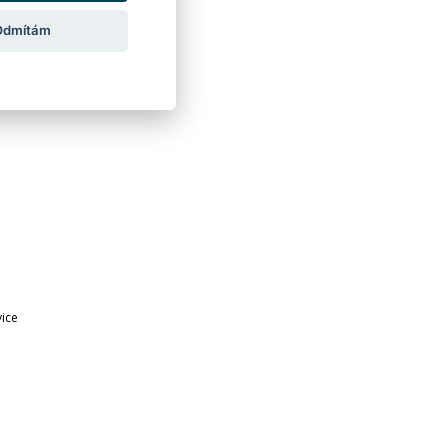
Odmítám
ice