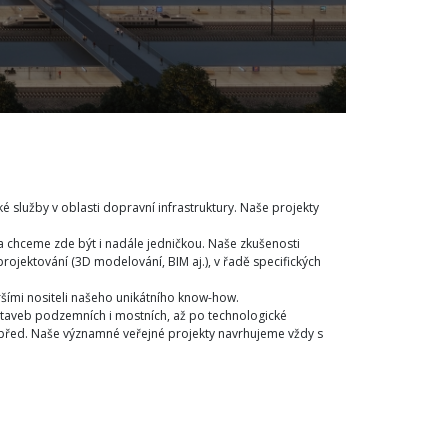
é služby v oblasti dopravní infrastruktury. Naše projekty
a chceme zde být i nadále jedničkou. Naše zkušenosti
rojektování (3D modelování, BIM aj.), v řadě specifických
ršími nositeli našeho unikátního know-how.
staveb podzemních i mostních, až po technologické
před. Naše významné veřejné projekty navrhujeme vždy s