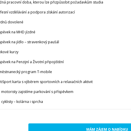
á pracovní doba, kterou lze přizpůsobit požadavkům studia
sní vzdělávání a podpora získání autorizací
dnů dovolené
pěvek na MHD jízdné
ěvek na jídlo – stravenkový paušál
kové kurzy
vek na Penzijní a Životní připojištění
stnanecký program T-mobile
Sport karta s výběrem sportovních a relaxačních aktivit
otoristy zajistíme parkování s příspěvkem
yklisty – kolárna i sprcha
MÁM ZÁJEM O NABÍDKU