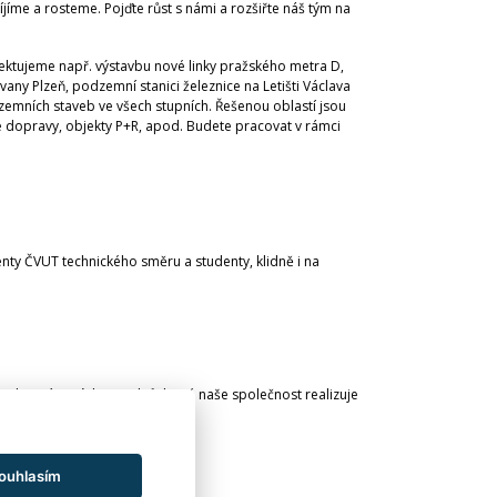
íme a rosteme. Pojďte růst s námi a rozšiřte náš tým na
ojektujeme např. výstavbu nové linky pražského metra D,
any Plzeň, podzemní stanici železnice na Letišti Václava
zemních staveb ve všech stupních. Řešenou oblastí jsou
é dopravy, objekty P+R, apod. Budete pracovat v rámci
nty ČVUT technického směru a studenty, klidně i na
se do zajímavých projektů, které naše společnost realizuje
ouhlasím