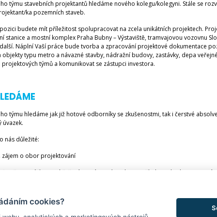
ho týmu stavebních projektantů hledáme nového kolegu/kolegyni. Stále se rozvíj
Projektant/ka pozemních staveb.
pozici budete mít příležitost spolupracovat na zcela unikátních projektech. Pr
ní stanice a mostní komplex Praha Bubny – Výstaviště, tramvajovou vozovnu Slov
 další. Náplní Vaší práce bude tvorba a zpracování projektové dokumentace po
 objekty typu metro a návazné stavby, nádražní budovy, zastávky, depa veřejn
 projektových týmů a komunikovat se zástupci investora.
HLEDÁME
ho týmu hledáme jak již hotové odborníky se zkušenostmi, tak i čerstvé absolve
ý úvazek.
o nás důležité:
ájem o obor projektování
vořit, vymýšlet nová řešení, rozvíjet své znalosti ze školy prakticky, zapojení 
 znalost práce na PC (MS Office)
ládáním cookies?
st programu AutoCAD, Revit není podmínkou
S