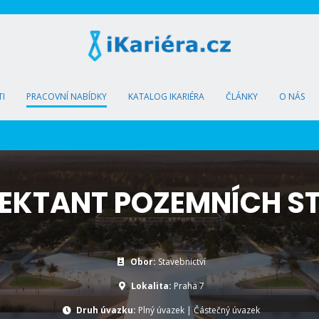
I
PRACOVNÍ NABÍDKY
KATALOG IKARIÉRA
ČLÁNKY
O NÁS
EKTANT POZEMNÍCH S
Obor:
Stavebnictví
Lokalita:
Praha 7
Druh úvazku:
Plný úvazek
|
Částečný úvazek