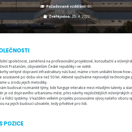
Požadované vzdělání:
Bc.
Zveřejněno:
25. 4. 2022
OLEČNOSTI
bilní společnost, zaměřená na profesionální projektové, konzultační a inženýrsk
 život Pražanům, obyvatelům České republiky i ve světě.
návrhy veřejné dopravní infrastruktury nás baví, máme v tom unikátní know-how 
e soustavně po dobu více než 50 let. Aktivně využíváme nejnovější technologie p
jsme u zrodu jejich metodiky.
 nám budovat rozmanité týmy, kde funguje interakce mezi mladými talenty a sta
ěr je od dopravního urbanismu měst, přes návrhy nejsložitějších inženýrských 
í a řídící systémy. V každém velkém projektu posouváme vývoj našeho oboru v
u na jejich budoucí uživatele, tedy přívětivé pro lidi.
S POZICE