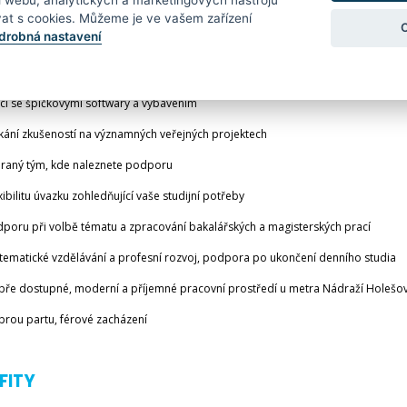
i webu, analytických a marketingových nástrojů
at s cookies. Můžeme je ve vašem zařízení
ABÍZÍME
drobná nastavení
žitost seberealizace a vybudování profesní kariéry
 se špičkovými softwary a vybavením
ní zkušeností na významných veřejných projektech
ný tým, kde naleznete podporu
ilitu úvazku zohledňující vaše studijní potřeby
ru při volbě tématu a zpracování bakalářských a magisterských prací
matické vzdělávání a profesní rozvoj, podpora po ukončení denního studia
 dostupné, moderní a příjemné pracovní prostředí u metra Nádraží Holešov
u partu, férové zacházení
FITY