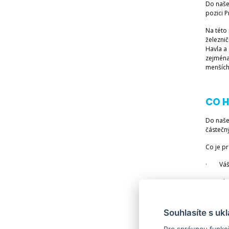
Do naše
pozici 
Na této 
železnič
Havla a
zejména
menších
CO 
Do naše
částečn
Co je pr
· Váš z
· Chuť t
· Dobrá
Souhlasíte s uk
· Znalo