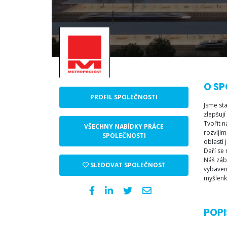
O SP
PROFIL SPOLEČNOSTI
Jsme sta
zlepšují
Tvořit 
VŠECHNY NABÍDKY PRÁCE
rozvíjím
SPOLEČNOSTI
oblastí 
Daří se
Náš záb
SLEDOVAT SPOLEČNOST
vybaven
myšlenko
POPI