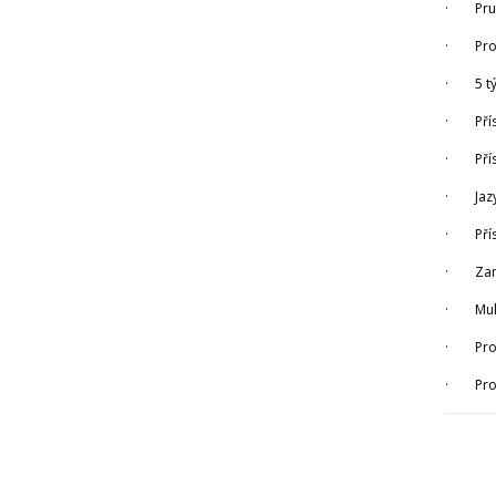
· Pružn
· Profe
· 5 tý
· Přís
· Přísp
· Jazy
· Příspě
· Zamě
· Multi
· Pro m
· Pro c