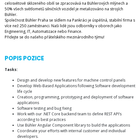
celosvětově sklizeného obilí se zpracovává na Bühlerových mlýnech a
50% všech světlometů silničních vozidel je metalizováno na strojích
Bühler.
Společnost Bühler Praha se sídlem na Pankráci je úspěšná, stabilní firma s
více než 250 zaměstnanci. Naši lidé jsou odborníky v oborech jako
Engineering, IT, Automatizace nebo Finance.
Přidejte se do našeho přátelského mezinárodního týmu!
POPIS POZICE
Tasks:
Design and develop new features for machine control panels
Develop Web-Based Applications following Software development
life cycle
Creation, programming, prototyping and deployment of software
applications
Software testing and bug fixing
Work with our .NET Core backend team to define REST API’s
according to best practices
Use Bühler Angular Component library to build the applications
Coordinate your efforts with internal customer and individual
developers.