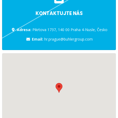
KONTAKTUJTE NÁS
Adresa:
Pikrtova 1737, 140 00 Praha 4-Nusle, Česko
Email:
hr.prague@buhlergroup.com