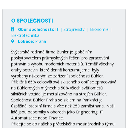
O SPOLEČNOSTI
Obor společnosti:
IT | Strojírenství | Ekonomie |
Elektrotechnika
Lokace:
Praha
Švýcarská rodinná firma Bühler je globálním
poskytovatelem průmyslových řešení pro zpracování
potravin a výrobu moderních materiálů. Téměř všechny
druhy potravin, které denně konzumujeme, byly
vyrobeny některým ze zařízení společnosti Bühler.
Přibližně 65% celosvětově sklizeného obilí se zpracovává
na Bühlerových mlýnech a 50% všech světlometů
silničních vozidel je metalizováno na strojích Bühler.
Společnost Bühler Praha se sídlem na Pankráci je
úspěšná, stabilní firma s více než 250 zaměstnanci. Naši
lidé jsou odborníky v oborech jako Engineering, IT,
Automatizace nebo Finance.
Přidejte se do našeho přátelského mezinárodního týmu!