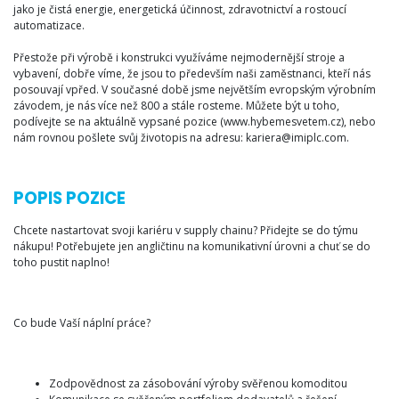
jako je čistá energie, energetická účinnost, zdravotnictví a rostoucí
automatizace.
Přestože při výrobě i konstrukci využíváme nejmodernější stroje a
vybavení, dobře víme, že jsou to především naši zaměstnanci, kteří nás
posouvají vpřed. V současné době jsme největším evropským výrobním
závodem, je nás více než 800 a stále rosteme. Můžete být u toho,
podívejte se na aktuálně vypsané pozice (www.hybemesvetem.cz), nebo
nám rovnou pošlete svůj životopis na adresu:
kariera@imiplc.com
.
POPIS POZICE
Chcete nastartovat svoji kariéru v supply chainu? Přidejte se do týmu
nákupu! Potřebujete jen angličtinu na komunikativní úrovni a chuť se do
toho pustit naplno!
Co bude Vaší náplní práce?
Zodpovědnost za zásobování výroby svěřenou komoditou