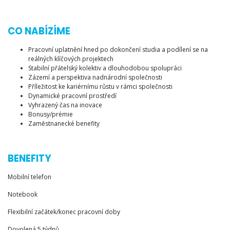
CO NABÍZÍME
Pracovní uplatnění hned po dokončení studia a podílení se na
reálných klíčových projektech
Stabilní přátelský kolektiv a dlouhodobou spolupráci
Zázemí a perspektiva nadnárodní společnosti
Příležitost ke kariérnímu růstu v rámci společnosti
Dynamické pracovní prostředí
Vyhrazený čas na inovace
Bonusy/prémie
Zaměstnanecké benefity
BENEFITY
Mobilní telefon
Notebook
Flexibilní začátek/konec pracovní doby
Dovolená 5 týdnů