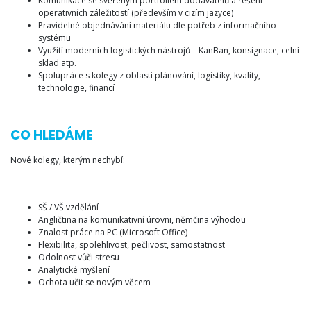
Komunikace se svěřeným portfoliem dodavatelů a řešení
operativních záležitostí (především v cizím jazyce)
Pravidelné objednávání materiálu dle potřeb z informačního
systému
Využití moderních logistických nástrojů – KanBan, konsignace, celní
sklad atp.
Spolupráce s kolegy z oblasti plánování, logistiky, kvality,
technologie, financí
CO HLEDÁME
Nové kolegy, kterým nechybí:
SŠ / VŠ vzdělání
Angličtina na komunikativní úrovni, němčina výhodou
Znalost práce na PC (Microsoft Office)
Flexibilita, spolehlivost, pečlivost, samostatnost
Odolnost vůči stresu
Analytické myšlení
Ochota učit se novým věcem