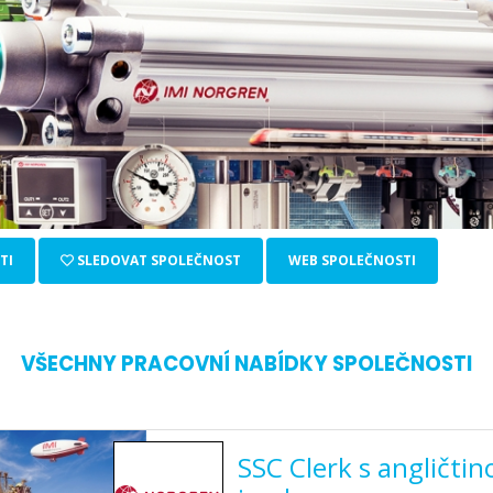
TI
SLEDOVAT SPOLEČNOST
WEB SPOLEČNOSTI
VŠECHNY PRACOVNÍ NABÍDKY SPOLEČNOSTI
SSC Clerk s angličtin