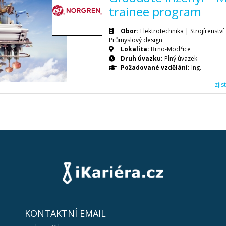
trainee program
Obor:
Elektrotechnika | Strojírenstv
Průmyslový design
Lokalita:
Brno-Modřice
Druh úvazku:
Plný úvazek
Požadované vzdělání:
Ing.
zji
KONTAKTNÍ EMAIL