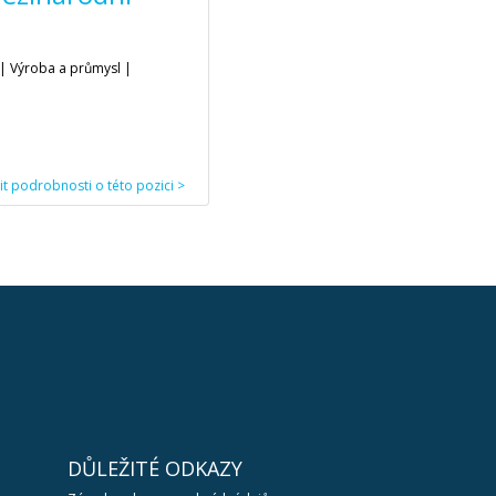
í | Výroba a průmysl |
stit podrobnosti o této pozici >
DŮLEŽITÉ ODKAZY