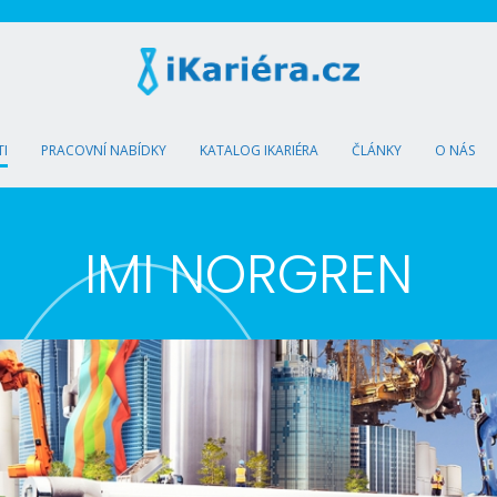
I
PRACOVNÍ NABÍDKY
KATALOG IKARIÉRA
ČLÁNKY
O NÁS
IMI NORGREN