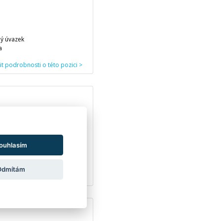
ý úvazek
a
stit podrobnosti o této pozici >
renství | Výroba a průmysl |
ouhlasím
Odmítám
stit podrobnosti o této pozici >