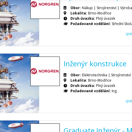
Obor:
Nákup | Strojírenství | Výrob
Lokalita:
Brno-Modřice
Druh úvazku:
Plný úvazek
Požadované vzdělání:
Střední škol
zji
Inženýr konstrukce
Obor:
Elektrotechnika | Strojírenství
Lokalita:
Brno-Modřice
Druh úvazku:
Plný úvazek
Požadované vzdělání:
Ing.
zji
Graduate Inženýr - 