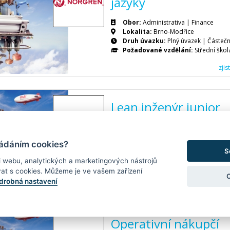
jazyky
Obor:
Administrativa | Finance
Lokalita:
Brno-Modřice
Druh úvazku:
Plný úvazek
|
Částečn
Požadované vzdělání:
Střední škol
zji
Lean inženýr junior
Obor:
Automobilový průmysl | Strojí
Logistika
ládáním cookies?
Lokalita:
Brno-Modřice
S
Druh úvazku:
Plný úvazek
i webu, analytických a marketingových nástrojů
Požadované vzdělání:
Ing.
at s cookies. Můžeme je ve vašem zařízení
drobná nastavení
zji
Operativní nákupčí