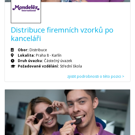
Distribuce firemních vzorků po
kanceláři
Obor:
Distribuce
Lokalita:
Praha 8 - Karlín
Druh úvazku:
Částečný úvazek
Požadované vzdělání:
Střední škola
zjistit podrobnosti o této pozici >